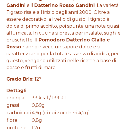
Gandini
e il
Datterino Rosso Gandini
. La varietà
Tigrato risale all’inizio degli anni 2000. Oltre a
essere decorativo, a livello di gusto il tigrato è
dolce di primo acchito, poi spunta una nota quasi
affumicata. In cucina si presta per insalate, sughi e
bruschette. Il
Pomodoro Datterino
Giallo e
Rosso
hanno invece un sapore dolce e si
caratterizzano per la totale assenza di acidità, per
questo, vengono utilizzati nelle ricette a base di
pesce e frutti di mare.
Grado Brix:
12°
Dettagli
energia
33 kcal / 139 KJ
grassi
0,89g
carboidrati
4,6g (di cui zuccheri 4,2g)
fibre
0,8g
proteine
1,2g